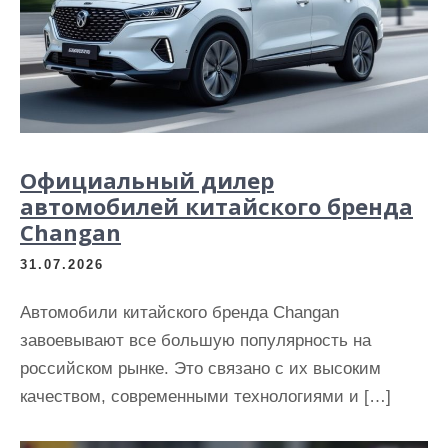
и
м
о
м
у
Официальный дилер
автомобилей китайского бренда
Changan
31.07.2026
Автомобили китайского бренда Changan
завоевывают все большую популярность на
российском рынке. Это связано с их высоким
качеством, современными технологиями и […]