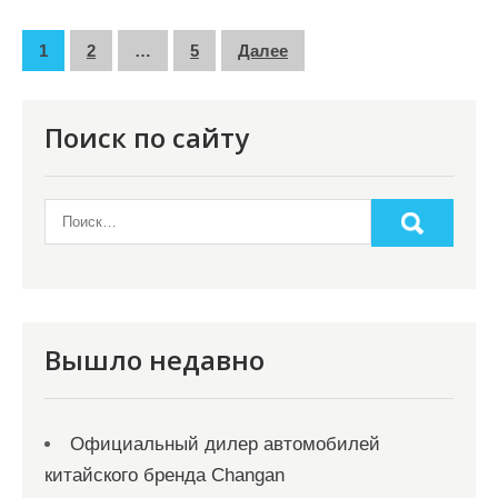
П
1
2
…
5
Далее
а
г
Поиск по сайту
и
н
а
ц
и
я
Вышло недавно
з
а
Официальный дилер автомобилей
п
китайского бренда Changan
и