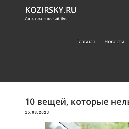
П
KOZIRSKY.RU
р
Автотехнический блог
о
м
о
Главная
Новости
т
а
т
ь
к
с
о
10 вещей, которые нел
д
е
15.08.2023
р
ж