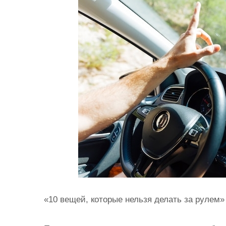
и
м
о
м
у
«10 вещей, которые нельзя делать за рулем»