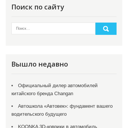
о
Поиск по сайту
з
а
п
и
с
я
Вышло недавно
м
Официальный дилер автомобилей
китайского бренда Changan
Автошкола «Автовек»: фундамент вашего
водительского будущего
KOONKA 3D-коврики в автомобиль