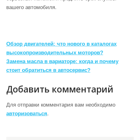
вашего автомобиля.
Н
Обзор двигателей: что нового в каталогах
а
высокопроизводительных моторов?
Замена масла в вариаторе: когда и почему
в
стоит обратиться в автосервис?
и
г
Добавить комментарий
а
ц
Для отправки комментария вам необходимо
авторизоваться
.
и
я
п