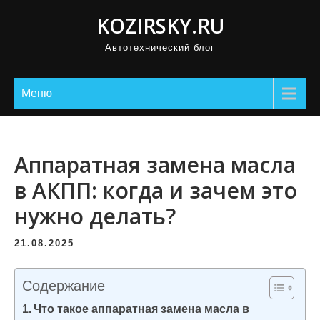
П
KOZIRSKY.RU
р
Автотехнический блог
о
м
о
Меню
т
а
т
Аппаратная замена масла
ь
в АКПП: когда и зачем это
к
нужно делать?
с
о
21.08.2025
д
е
Содержание
р
Что такое аппаратная замена масла в
ж