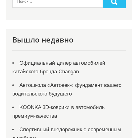
п
и
с
я
Вышло недавно
м
Официальный дилер автомобилей
китайского бренда Changan
Автошкола «Автовек»: фундамент вашего
водительского будущего
KOONKA 3D-коврики в автомобиль
премиум-качества
Спортивный внедорожник с современным