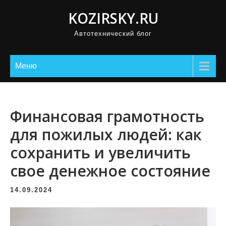
П
KOZIRSKY.RU
р
Автотехнический блог
о
м
о
Меню
т
а
т
Финансовая грамотность
ь
для пожилых людей: как
к
сохранить и увеличить
с
о
свое денежное состояние
д
е
14.09.2024
р
ж