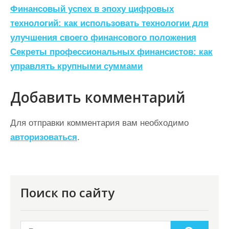
Н
Финансовый успех в эпоху цифровых
а
технологий: как использовать технологии для
улучшения своего финансового положения
в
Секреты профессиональных финансистов: как
и
управлять крупными суммами
г
а
Добавить комментарий
ц
Для отправки комментария вам необходимо
и
авторизоваться
.
я
п
о
Поиск по сайту
з
а