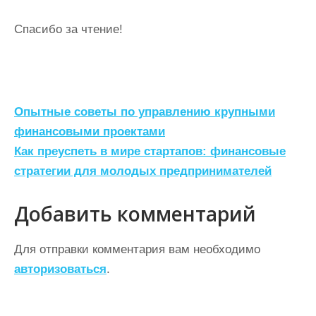
Спасибо за чтение!
Н
Опытные советы по управлению крупными
а
финансовыми проектами
Как преуспеть в мире стартапов: финансовые
в
стратегии для молодых предпринимателей
и
г
Добавить комментарий
а
ц
Для отправки комментария вам необходимо
авторизоваться
.
и
я