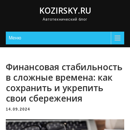
П
KOZIRSKY.RU
р
Автотехнический блог
о
м
о
Меню
т
а
т
Финансовая стабильность
ь
в сложные времена: как
к
сохранить и укрепить
с
о
свои сбережения
д
е
14.09.2024
р
ж