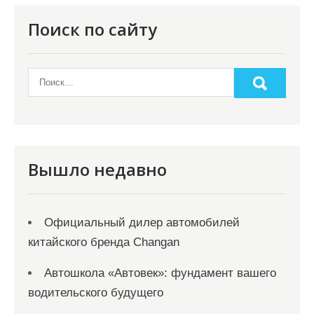
п
о
Поиск по сайту
з
а
п
и
с
я
Вышло недавно
м
Официальный дилер автомобилей
китайского бренда Changan
Автошкола «Автовек»: фундамент вашего
водительского будущего