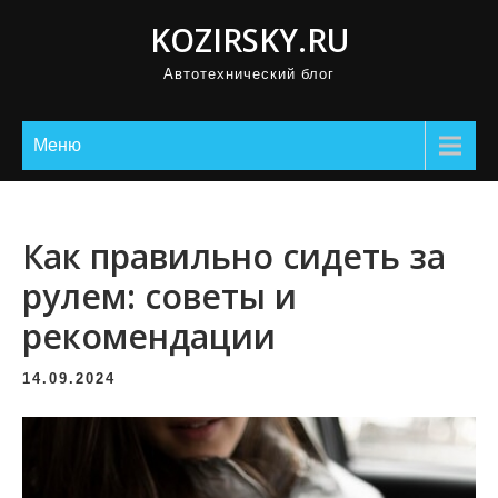
П
KOZIRSKY.RU
р
Автотехнический блог
о
м
о
Меню
т
а
т
Как правильно сидеть за
ь
рулем: советы и
к
рекомендации
с
о
14.09.2024
д
е
р
ж