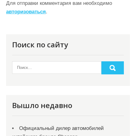
а
Для отправки комментария вам необходимо
ц
авторизоваться
.
и
я
п
Поиск по сайту
о
з
а
п
и
с
Вышло недавно
я
м
Официальный дилер автомобилей