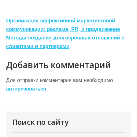
Н
Организация эффективной маркетинговой
а
коммуникации: реклама, PR, и продвижение
Методы создания долгосрочных отношений с
в
клиентами и партнерами
и
г
Добавить комментарий
а
ц
Для отправки комментария вам необходимо
авторизоваться
.
и
я
п
о
Поиск по сайту
з