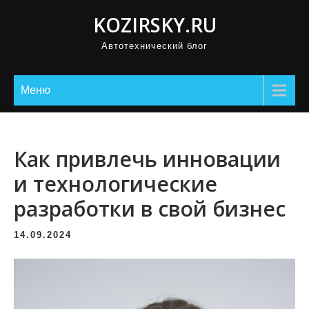
П
KOZIRSKY.RU
р
Автотехнический блог
о
м
о
Меню
т
а
т
Как привлечь инновации
ь
и технологические
к
разработки в свой бизнес
с
о
14.09.2024
д
е
р
ж