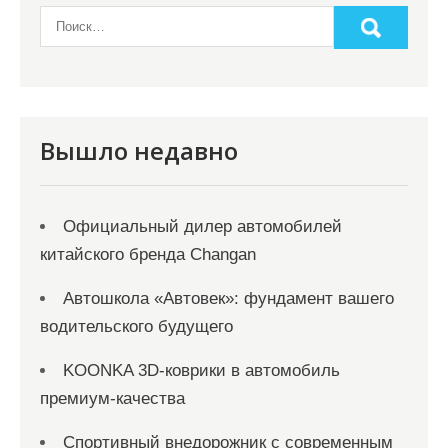
а
п
и
с
я
Вышло недавно
м
Официальный дилер автомобилей
китайского бренда Changan
Автошкола «Автовек»: фундамент вашего
водительского будущего
KOONKA 3D-коврики в автомобиль
премиум-качества
Спортивный внедорожник с современным