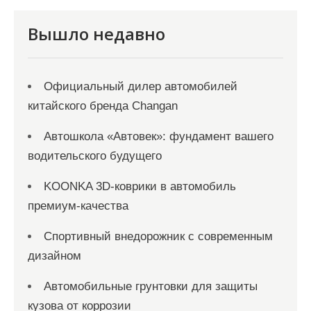
п
и
Вышло недавно
с
я
Официальный дилер автомобилей
м
китайского бренда Changan
Автошкола «Автовек»: фундамент вашего
водительского будущего
KOONKA 3D-коврики в автомобиль
премиум-качества
Спортивный внедорожник с современным
дизайном
Автомобильные грунтовки для защиты
кузова от коррозии