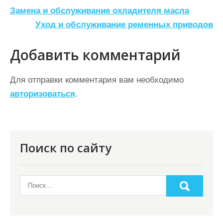
Н
Замена и обслуживание охладителя масла
а
Уход и обслуживание ременных приводов
в
Добавить комментарий
и
г
Для отправки комментария вам необходимо
а
авторизоваться
.
ц
и
я
Поиск по сайту
п
о
з
а