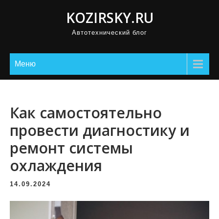
П
KOZIRSKY.RU
р
Автотехнический блог
о
м
о
Меню
т
а
т
Как самостоятельно
ь
провести диагностику и
к
ремонт системы
с
о
охлаждения
д
е
14.09.2024
р
ж