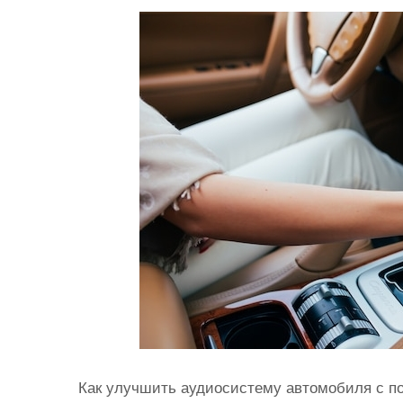
и
м
о
м
у
Как улучшить аудиосистему автомобиля с п