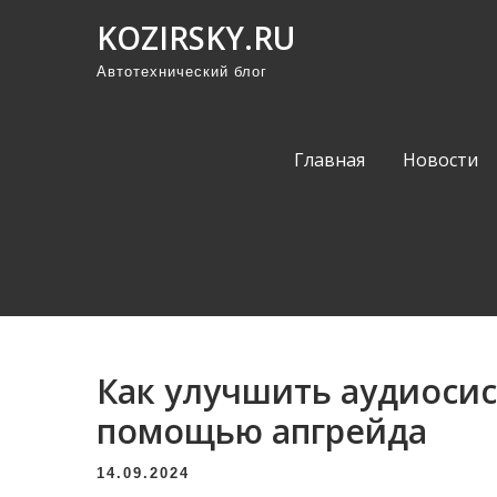
П
KOZIRSKY.RU
р
Автотехнический блог
о
м
о
Главная
Новости
т
а
т
ь
к
с
о
Как улучшить аудиосис
д
е
помощью апгрейда
р
14.09.2024
ж