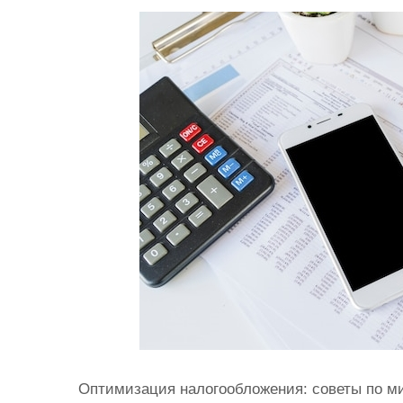
и
м
о
м
у
Оптимизация налогообложения: советы по м