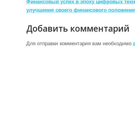
а
Финансовый успех в эпоху цифровых техн
улучшения своего финансового положени
в
и
Добавить комментарий
г
а
Для отправки комментария вам необходимо
ц
и
я
п
о
з
а
п
и