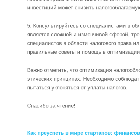
инвестиций может снизить налогооблагаему
5. Консультируйтесь со специалистами в об
является сложной и изменчивой сферой, тр
специалистов в области налогового права ил
правильные советы и помощь в оптимизации 
Важно отметить, что оптимизация налогообл
этических принципах. Необходимо соблюдать
пытаться уклоняться от уплаты налогов.
Спасибо за чтение!
Н
Как преуспеть в мире стартапов: финанс