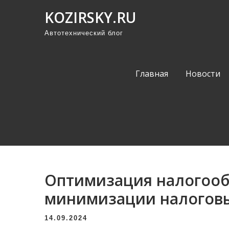
П
KOZIRSKY.RU
р
Автотехнический блог
о
м
о
Главная
Новости
т
а
т
ь
к
с
о
Оптимизация налогооб
д
е
минимизации налогов
р
14.09.2024
ж