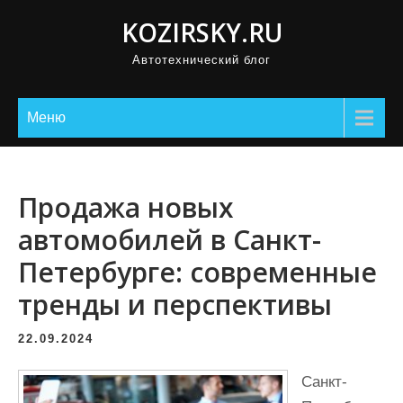
П
KOZIRSKY.RU
р
Автотехнический блог
о
м
о
Меню
т
а
т
Продажа новых
ь
автомобилей в Санкт-
к
Петербурге: современные
с
о
тренды и перспективы
д
е
22.09.2024
р
Санкт-
ж