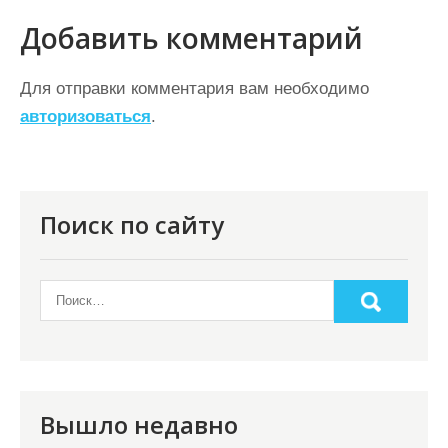
г
Добавить комментарий
а
ц
Для отправки комментария вам необходимо
авторизоваться
.
и
я
п
о
Поиск по сайту
з
а
п
и
с
я
Вышло недавно