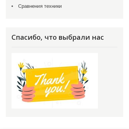
Сравнения техники
Спасибо, что выбрали нас