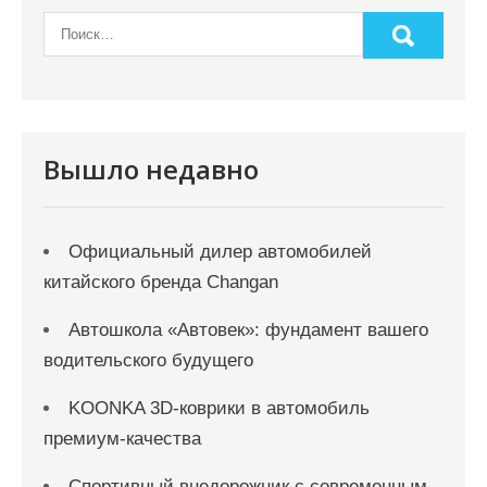
п
и
с
я
Вышло недавно
м
Официальный дилер автомобилей
китайского бренда Changan
Автошкола «Автовек»: фундамент вашего
водительского будущего
KOONKA 3D-коврики в автомобиль
премиум-качества
Спортивный внедорожник с современным