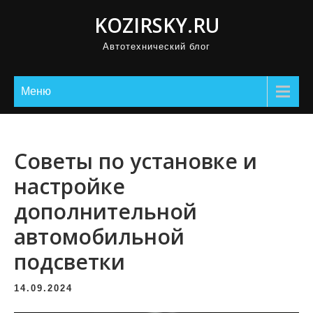
П
KOZIRSKY.RU
р
Автотехнический блог
о
м
о
Меню
т
а
т
Советы по установке и
ь
настройке
к
дополнительной
с
о
автомобильной
д
подсветки
е
р
14.09.2024
ж