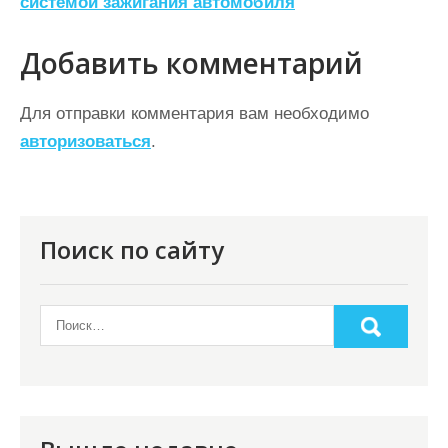
системой зажигания автомобиля
и
г
Добавить комментарий
а
ц
Для отправки комментария вам необходимо
авторизоваться
.
и
я
п
о
Поиск по сайту
з
а
п
и
с