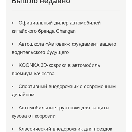
я
Вышло недавно
м
Официальный дилер автомобилей
китайского бренда Changan
Автошкола «Автовек»: фундамент вашего
водительского будущего
KOONKA 3D-коврики в автомобиль
премиум-качества
Спортивный внедорожник с современным
дизайном
Автомобильные грунтовки для защиты
кузова от коррозии
Классический внедорожник для поездок